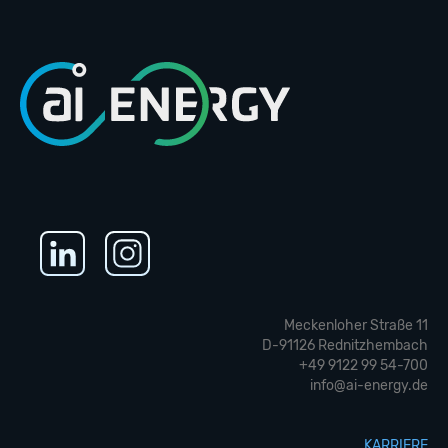
Meckenloher Straße 11
D-91126 Rednitzhembach
+49 9122 99 54-700
info@ai-energy.de
KARRIERE